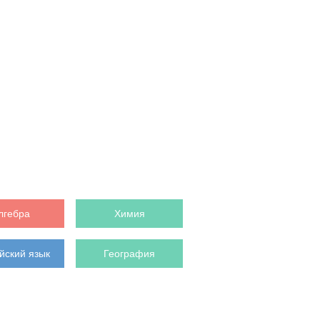
лгебра
Химия
йский язык
География