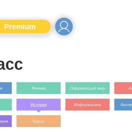
Premium
асс
ык
Физика
Окружающий мир
А
История
Информатика
Англи
ория
Курсы