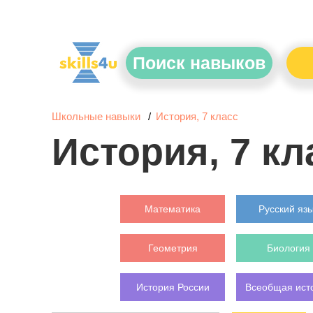
Поиск навыков
Школьные навыки
История, 7 класс
История, 7 кл
Математика
Русский яз
Геометрия
Биология
История России
Всеобщая ист