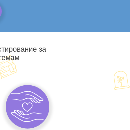
стирование за
 темам