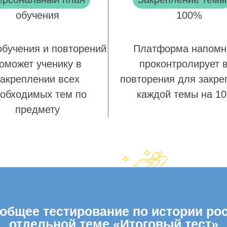
обучения
100%
обучения и повторений
Платформа напомн
оможет ученику в
проконтролирует 
закреплении всех
повторения для закре
обходимых тем по
каждой темы на 1
предмету
бщее тестирование по истории росс
отдельной теме «Итоговый тест»