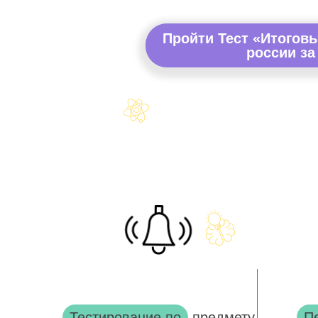
Пройти Тест «Итоговы
россии за
Тестирование по
предмету
П