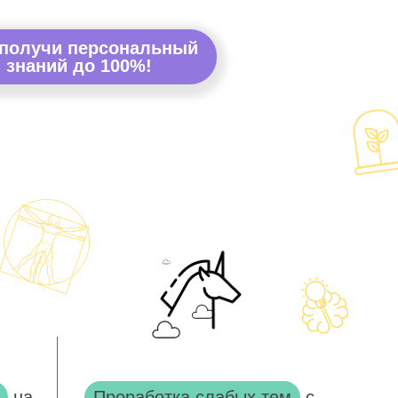
 получи персональный
 знаний до 100%!
на
Проработка слабых тем
с