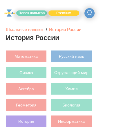
Поиск навыков
Premium
Школьные навыки
История России
История России
Математика
Русский язык
Физика
Окружающий мир
Алгебра
Химия
Геометрия
Биология
История
Информатика