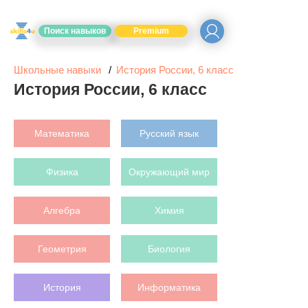
Поиск навыков
Premium
Школьные навыки
История России, 6 класс
История России, 6 класс
Математика
Русский язык
Физика
Окружающий мир
Алгебра
Химия
Геометрия
Биология
История
Информатика