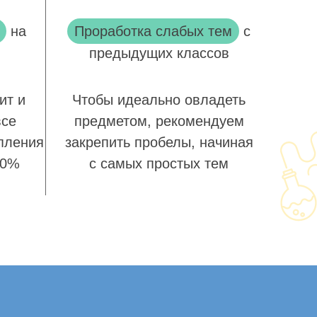
на
Проработка слабых тем
с
предыдущих классов
ит и
Чтобы идеально овладеть
все
предметом, рекомендуем
пления
закрепить пробелы, начиная
00%
с самых простых тем