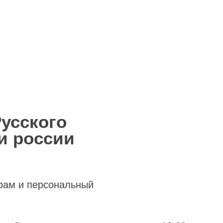
Русского
ии россии
рам и персональный