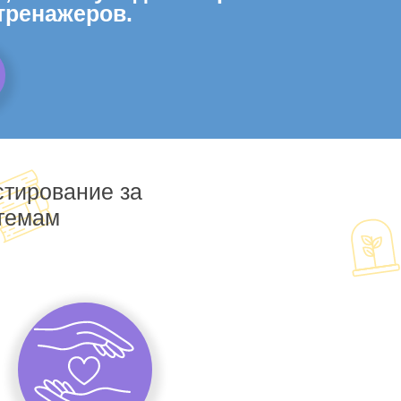
тренажеров.
стирование за
 темам