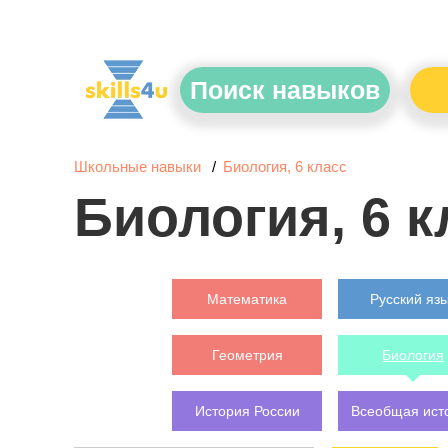
Поиск навыков
Школьные навыки
Биология, 6 класс
Биология, 6 к
Математика
Русский яз
Геометрия
Биология
История России
Всеобщая ист