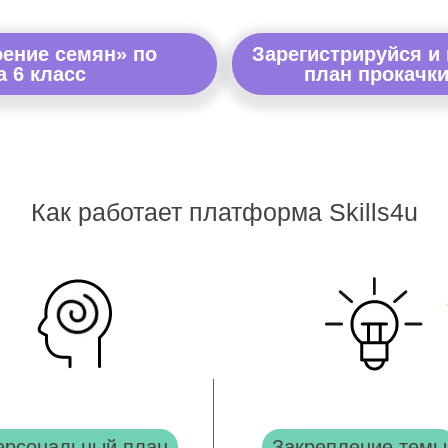
оение семян» по
Зарегистрируйся и
а 6 класс
план прокачки
Как работает платформа Skills4u
ерсональный план
Закрепление темы