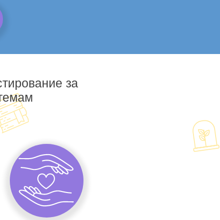
стирование за
 темам