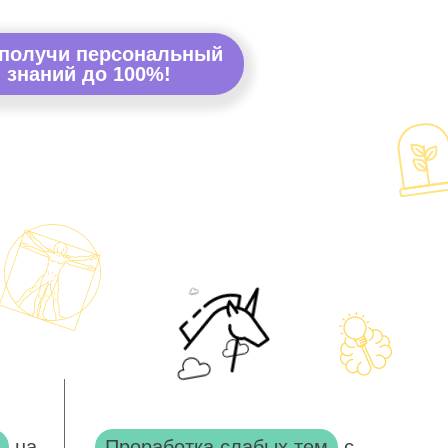
 получи персональный
 знаний до 100%!
на
Проработка слабых тем
с