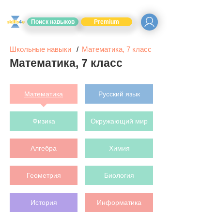
Поиск навыков
Premium
Школьные навыки
Математика, 7 класс
Математика, 7 класс
Математика
Русский язык
Физика
Окружающий мир
Алгебра
Химия
Геометрия
Биология
История
Информатика