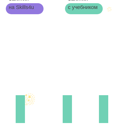
на Skills4u
с учебником