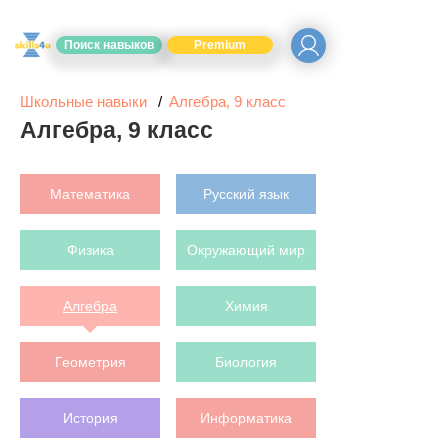
Поиск навыков
Premium
Школьные навыки
Алгебра, 9 класс
Алгебра, 9 класс
Математика
Русский язык
Физика
Окружающий мир
Алгебра
Химия
Геометрия
Биология
История
Информатика