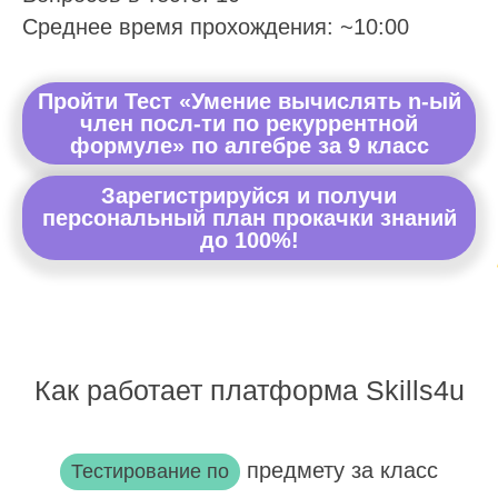
Среднее время прохождения: ~10:00
Пройти Тест «Умение вычислять n-ый
член посл-ти по рекуррентной
формуле» по алгебре за 9 класс
Зарегистрируйся и получи
персональный план прокачки знаний
до 100%!
Как работает платформа Skills4u
предмету за класс
Тестирование по