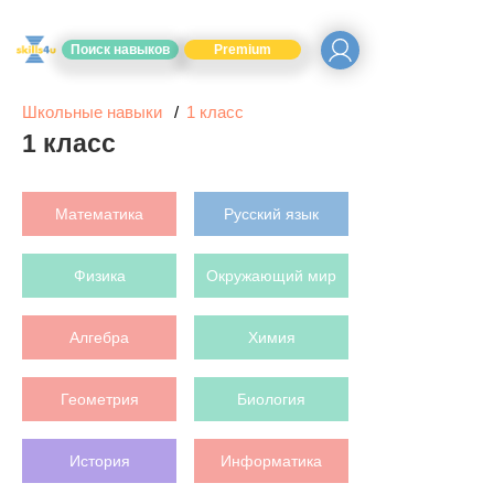
Поиск навыков
Premium
Школьные навыки
1 класс
1 класс
Математика
Русский язык
Физика
Окружающий мир
Алгебра
Химия
Геометрия
Биология
История
Информатика