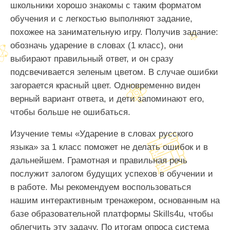
школьники хорошо знакомы с таким форматом
обучения и с легкостью выполняют задание,
похожее на занимательную игру. Получив задание:
обозначь ударение в словах (1 класс), они
выбирают правильный ответ, и он сразу
подсвечивается зеленым цветом. В случае ошибки
загорается красный цвет. Одновременно виден
верный вариант ответа, и дети запоминают его,
чтобы больше не ошибаться.
Изучение темы «Ударение в словах русского
языка» за 1 класс поможет не делать ошибок и в
дальнейшем. Грамотная и правильная речь
послужит залогом будущих успехов в обучении и
в работе. Мы рекомендуем воспользоваться
нашим интерактивным тренажером, основанным на
базе образовательной платформы Skills4u, чтобы
облегчить эту задачу. По итогам опроса система