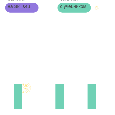
на Skills4u
с учебником