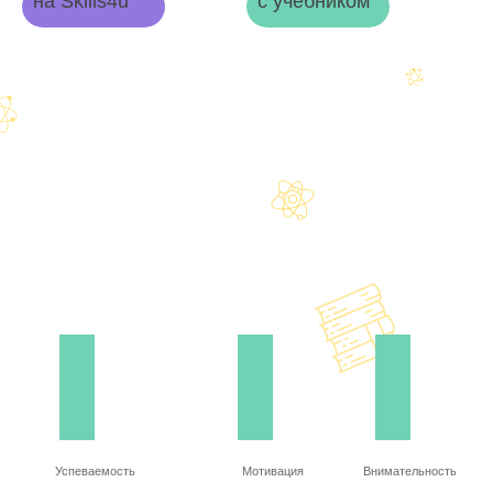
на Skills4u
с учебником
Успеваемость
Мотивация
Внимательность