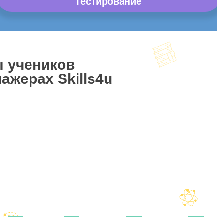
тестирование
ы учеников
ажерах Skills4u