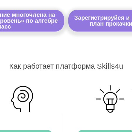
ние многочлена на
Зарегистрируйся и
ровень» по алгебре
план прокачки
ласс
Как работает платформа Skills4u