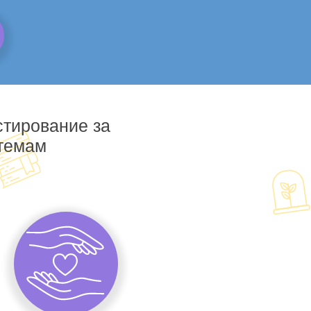
стирование за
 темам