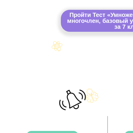
Пройти Тест «Умноже
многочлен, базовый у
за 7 к