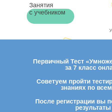
Занятия
с учебником
У
Первичный Тест «Умноже
за 7 класс он
Советуем пройти тестир
знаниях по все
После регистрации вы п
результаты