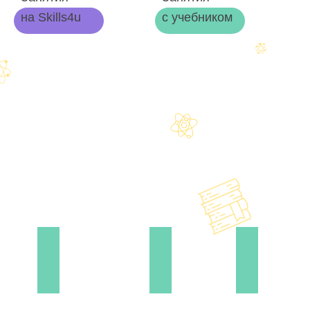
на Skills4u
с учебником