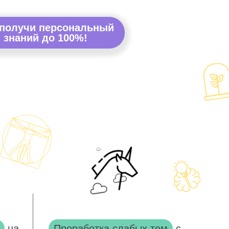
 получи персональный
 знаний до 100%!
на
Проработка слабых тем
с