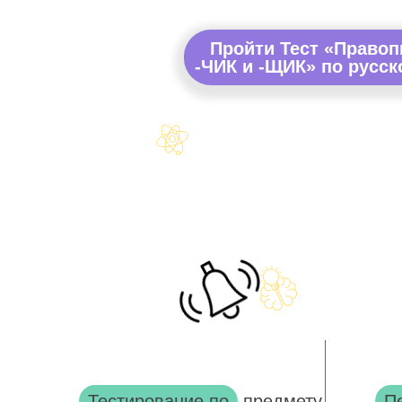
Пройти Тест «Право
-ЧИК и -ЩИК» по русск
Тестирование по
предмету
П