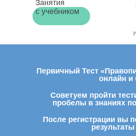
Занятия
с учебником
У
Первичный Тест «Правопи
онлайн и
Советуем пройти тести
пробелы в знаниях п
После регистрации вы п
результаты