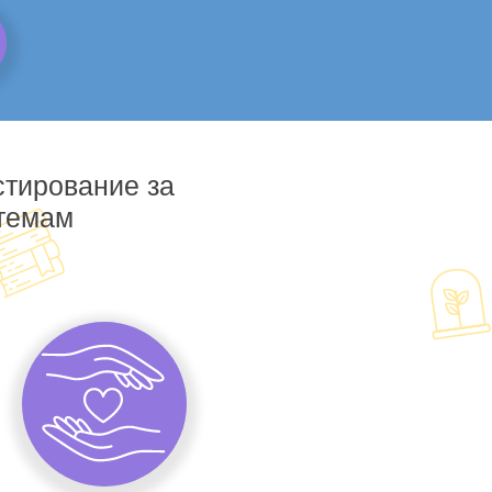
стирование за
 темам