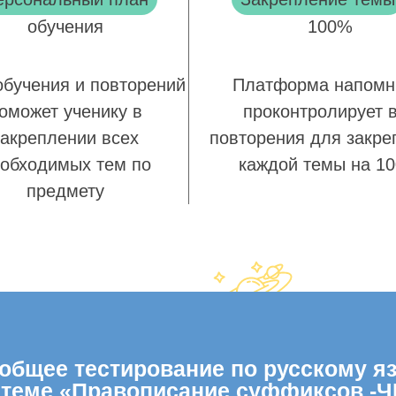
обучения
100%
обучения и повторений
Платформа напомн
оможет ученику в
проконтролирует 
закреплении всех
повторения для закре
обходимых тем по
каждой темы на 1
предмету
бщее тестирование по русскому язы
 теме «Правописание суффиксов -Ч