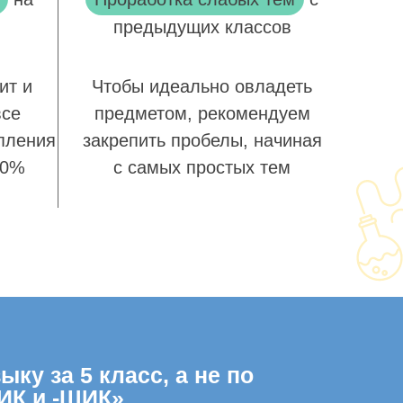
предыдущих классов
ит и
Чтобы идеально овладеть
все
предметом, рекомендуем
пления
закрепить пробелы, начиная
00%
с самых простых тем
ку за 5 класс, а не по
ИК и -ЩИК»