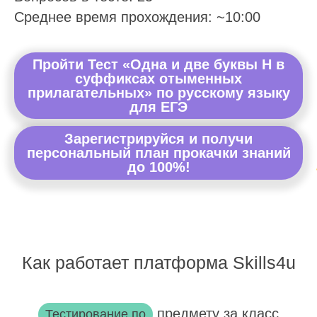
Среднее время прохождения: ~10:00
Пройти Тест «Одна и две буквы Н в
суффиксах отыменных
прилагательных» по русскому языку
для ЕГЭ
Зарегистрируйся и получи
персональный план прокачки знаний
до 100%!
Как работает платформа Skills4u
предмету за класс
Тестирование по