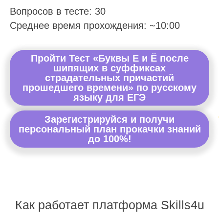
Вопросов в тесте: 30
Среднее время прохождения: ~10:00
Пройти Тест «Буквы Е и Ё после
шипящих в суффиксах
страдательных причастий
прошедшего времени» по русскому
языку для ЕГЭ
Зарегистрируйся и получи
персональный план прокачки знаний
до 100%!
Как работает платформа Skills4u