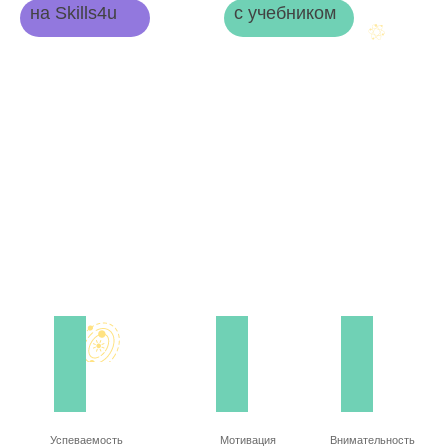
на Skills4u
с учебником
Успеваемость
Мотивация
Внимательность