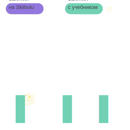
на Skills4u
с учебником