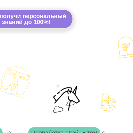
 получи персональный
 знаний до 100%!
на
Проработка слабых тем
с