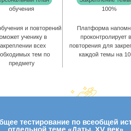
обучения
100%
обучения и повторений
Платформа напомн
оможет ученику в
проконтролирует 
закреплении всех
повторения для закре
обходимых тем по
каждой темы на 1
предмету
щее тестирование по всеобщей исто
отдельной теме «Даты. XV век»