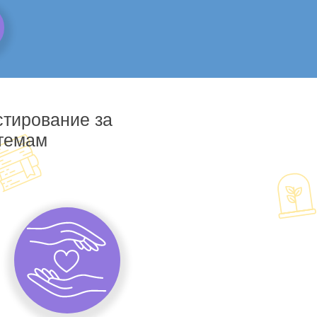
стирование за
 темам