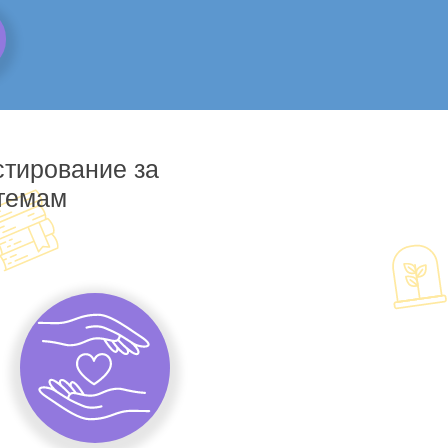
стирование за
 темам