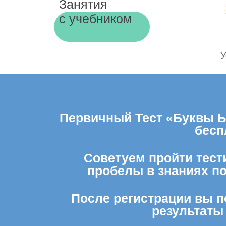
Занятия
с учебником
У
Первичный Тест «Буквы Ы 
бесп
Советуем пройти тести
пробелы в знаниях п
После регистрации вы п
результаты