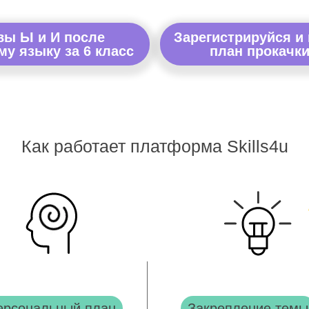
вы Ы и И после
Зарегистрируйся и
му языку за 6 класс
план прокачки
Как работает платформа Skills4u
ерсональный план
Закрепление темы