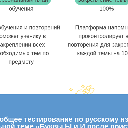
обучения
100%
обучения и повторений
Платформа напомн
оможет ученику в
проконтролирует 
закреплении всех
повторения для закре
обходимых тем по
каждой темы на 1
предмету
бщее тестирование по русскому язы
ьной теме «Буквы Ы и И после прис