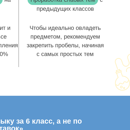
предыдущих классов
ит и
Чтобы идеально овладеть
все
предметом, рекомендуем
пления
закрепить пробелы, начиная
00%
с самых простых тем
ку за 6 класс, а не по
тавок»