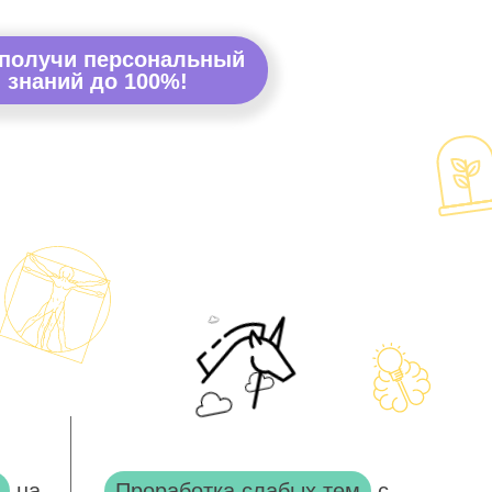
 получи персональный
 знаний до 100%!
на
Проработка слабых тем
с