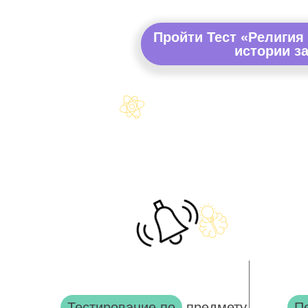
Пройти Тест «Религия
истории за
Тестирование по
предмету
П