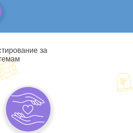
стирование за
 темам