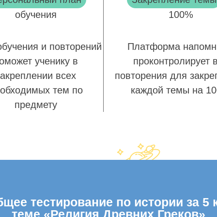
обучения
100%
обучения и повторений
Платформа напомн
оможет ученику в
проконтролирует 
закреплении всех
повторения для закре
обходимых тем по
каждой темы на 1
предмету
щее тестирование по истории за 5 к
теме «Религия Древних Греков»