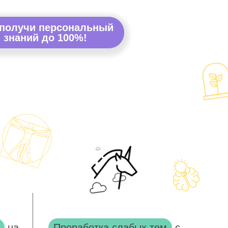
 получи персональный
 знаний до 100%!
на
Проработка слабых тем
с