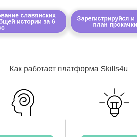
ование славянских
Зарегистрируйся и
бщей истории за 6
план прокачки
сс
Как работает платформа Skills4u