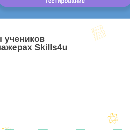
тестирование
ы учеников
ажерах Skills4u