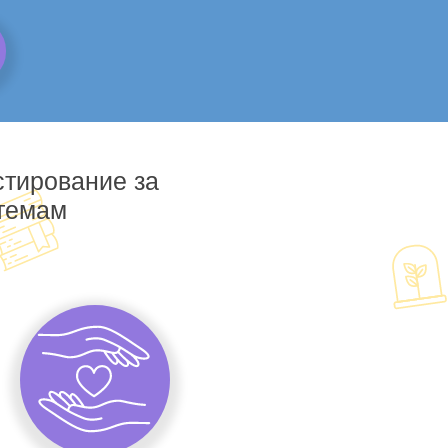
стирование за
 темам