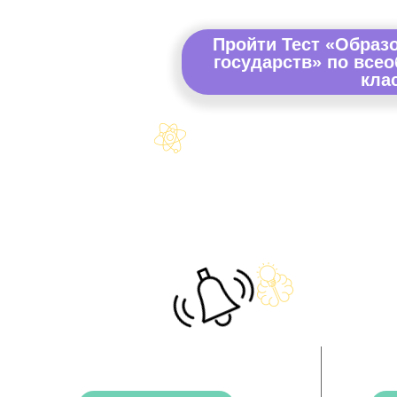
Пройти Тест «Образ
государств» по всео
кла