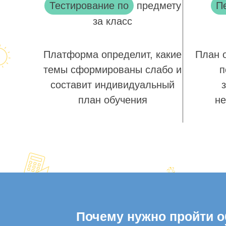
Тестирование по
предмету
П
за класс
Платформа определит, какие
План 
темы сформированы слабо и
п
составит индивидуальный
план обучения
не
Почему нужно пройти об