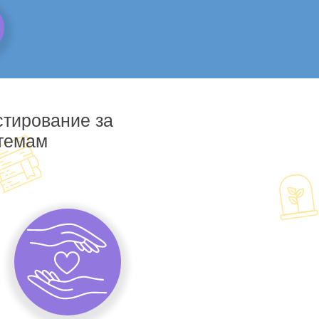
стирование за
 темам