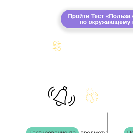
Пройти Тест «Польза
по окружающему м
Тестирование по
предмету
П