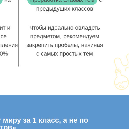
предыдущих классов
ит и
Чтобы идеально овладеть
все
предметом, рекомендуем
пления
закрепить пробелы, начиная
00%
с самых простых тем
иру за 1 класс, а не по
тов»