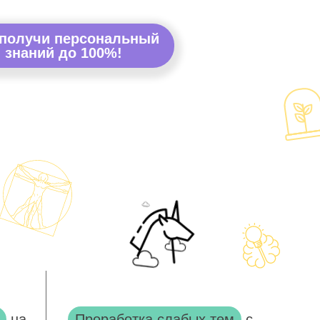
 получи персональный
 знаний до 100%!
на
Проработка слабых тем
с