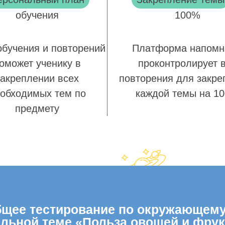
обучения
100%
обучения и повторений
Платформа напомн
оможет ученику в
проконтролирует 
закреплении всех
повторения для закре
обходимых тем по
каждой темы на 1
предмету
щее тестирование по окружающему м
ельной теме «Польза овощей и фрук