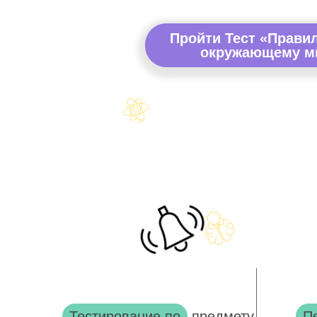
Пройти Тест «Прави
окружающему ми
Тестирование по
предмету
П