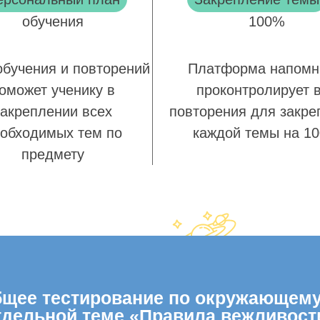
обучения
100%
обучения и повторений
Платформа напомн
оможет ученику в
проконтролирует 
закреплении всех
повторения для закре
обходимых тем по
каждой темы на 1
предмету
щее тестирование по окружающему м
тдельной теме «Правила вежливост