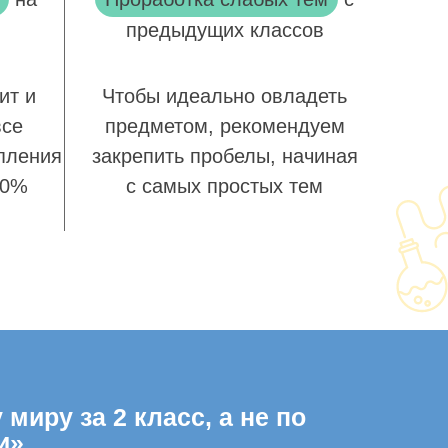
предыдущих классов
ит и
Чтобы идеально овладеть
все
предметом, рекомендуем
пления
закрепить пробелы, начиная
00%
с самых простых тем
иру за 2 класс, а не по
и»