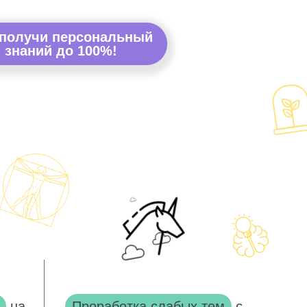
 получи персональный
 знаний до 100%!
на
Проработка слабых тем
с