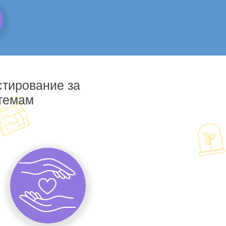
стирование за
 темам