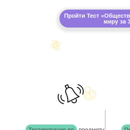
Пройти Тест «Общест
миру за 
Тестирование по
предмету
П