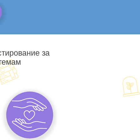
стирование за
 темам