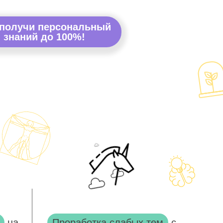
 получи персональный
 знаний до 100%!
на
Проработка слабых тем
с