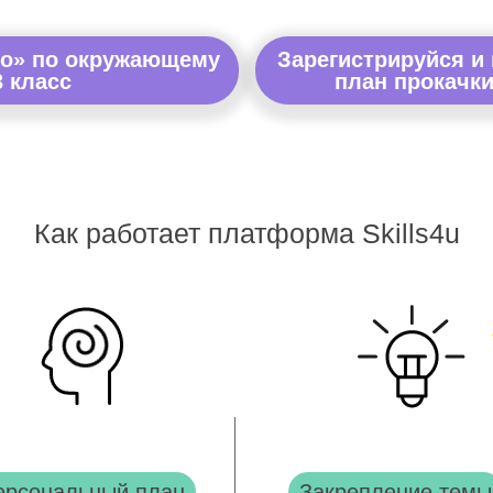
во» по окружающему
Зарегистрируйся и
3 класс
план прокачки
Как работает платформа Skills4u
ерсональный план
Закрепление темы