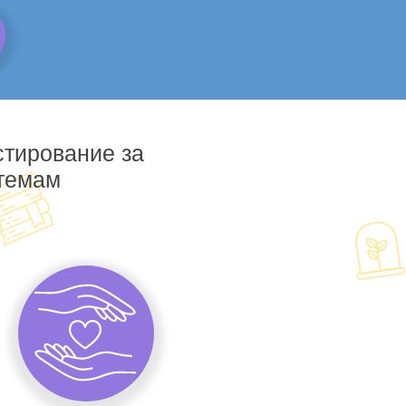
стирование за
 темам