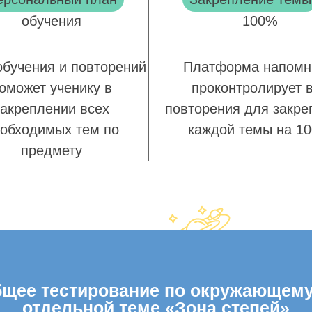
обучения
100%
обучения и повторений
Платформа напомн
оможет ученику в
проконтролирует 
закреплении всех
повторения для закре
обходимых тем по
каждой темы на 1
предмету
щее тестирование по окружающему м
отдельной теме «Зона степей»