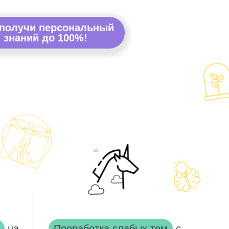
 получи персональный
 знаний до 100%!
на
Проработка слабых тем
с