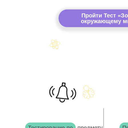
Пройти Тест «Зо
окружающему ми
Тестирование по
предмету
П