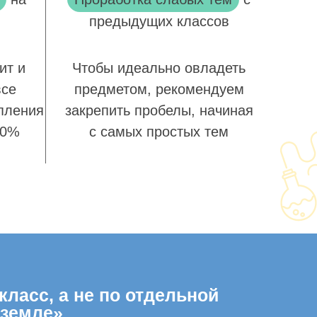
предыдущих классов
ит и
Чтобы идеально овладеть
все
предметом, рекомендуем
пления
закрепить пробелы, начиная
00%
с самых простых тем
класс, а не по отдельной
 земле»