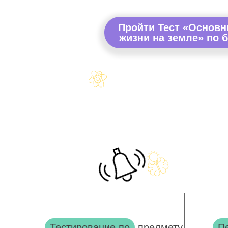
Пройти Тест «Основн
жизни на земле» по б
Тестирование по
предмету
П