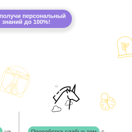
 получи персональный
 знаний до 100%!
на
Проработка слабых тем
с