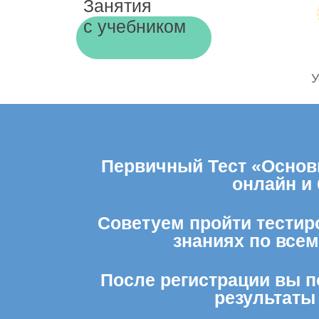
Занятия
с учебником
У
Первичный Тест «Основн
онлайн и
Советуем пройти тестиро
знаниях по все
После регистрации вы п
результаты