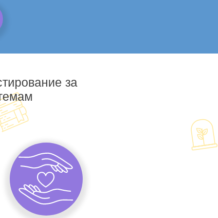
стирование за
 темам