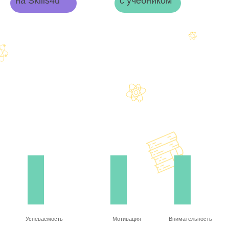
на Skills4u
с учебником
Успеваемость
Мотивация
Внимательность