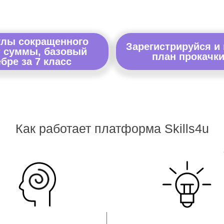
улы сокращенного
Зарегистрируйся и
т суммы, базовый
план прокачки
бре за 7 класс
Как работает платформа Skills4u