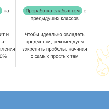
на
Проработка слабых тем
с
предыдущих классов
ит и
Чтобы идеально овладеть
все
предметом, рекомендуем
пления
закрепить пробелы, начиная
00%
с самых простых тем