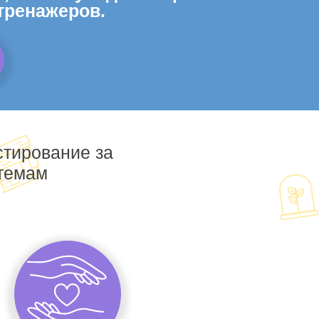
тренажеров.
стирование за
 темам