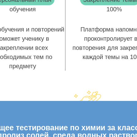
обучения
100%
обучения и повторений
Платформа напомн
оможет ученику в
проконтролирует 
закреплении всех
повторения для закре
обходимых тем по
каждой темы на 1
предмету
ее тестирование по химии за класс
дролиз солей, среда водных раство