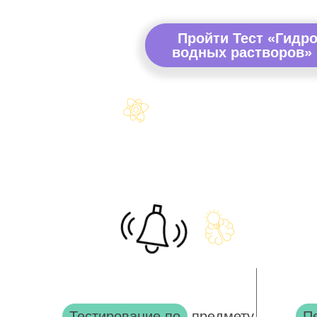
Пройти Тест «Гидро
водных растворов» 
Тестирование по
предмету
П