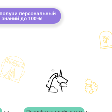
 получи персональный
 знаний до 100%!
на
Проработка слабых тем
с