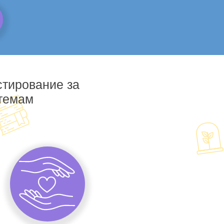
стирование за
 темам