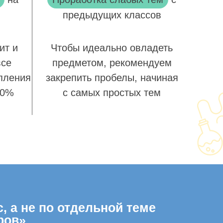
предыдущих классов
ит и
Чтобы идеально овладеть
все
предметом, рекомендуем
пления
закрепить пробелы, начиная
00%
с самых простых тем
, а не по отдельной теме
ров»