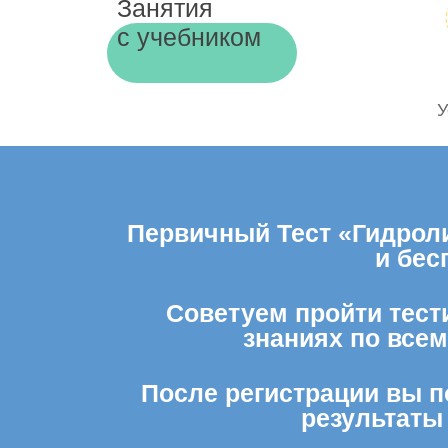
Занятия
с учебником
У
Первичный Тест «Гидроли
и бес
Советуем пройти тест
знаниях по все
После регистрации вы п
результаты