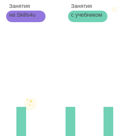
Занятия
Занятия
на Skills4u
с учебником