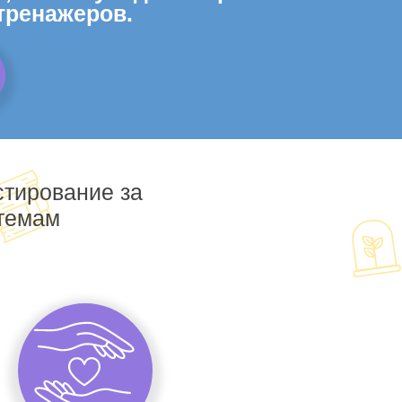
тренажеров.
стирование за
 темам