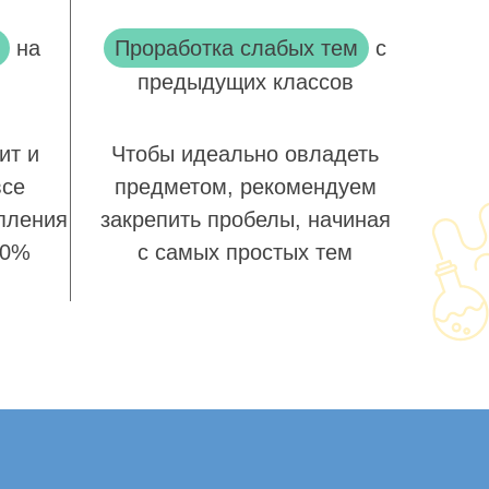
на
Проработка слабых тем
с
предыдущих классов
ит и
Чтобы идеально овладеть
все
предметом, рекомендуем
пления
закрепить пробелы, начиная
00%
с самых простых тем