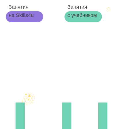
Занятия
Занятия
на Skills4u
с учебником