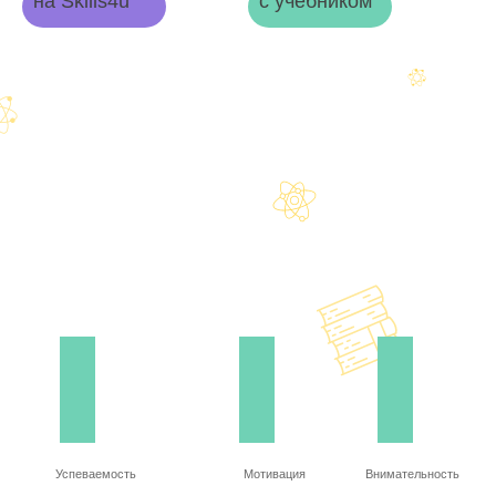
на Skills4u
с учебником
Успеваемость
Мотивация
Внимательность