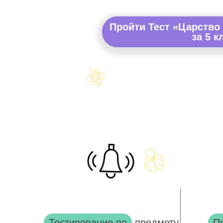
Пройти Тест «Царство
за 5 к
Тестирование по
предмету
П