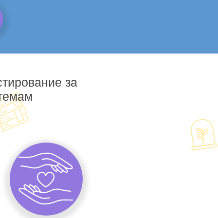
стирование за
 темам