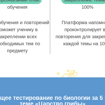
обучения
100%
обучения и повторений
Платформа напомн
оможет ученику в
проконтролирует 
закреплении всех
повторения для закре
обходимых тем по
каждой темы на 1
предмету
ее тестирование по биологии за 5 
теме «Царство грибы»