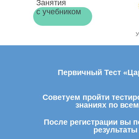
Занятия
с учебником
У
Первичный Тест «Цар
Советуем пройти тестиро
знаниях по все
После регистрации вы п
результаты