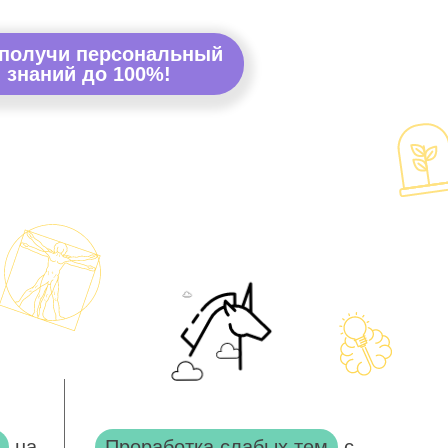
 получи персональный
 знаний до 100%!
на
Проработка слабых тем
с