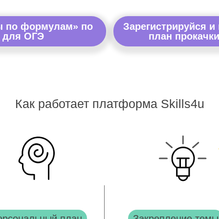
ы по формулам» по
Зарегистрируйся и
 для ОГЭ
план прокачки
Как работает платформа Skills4u
ерсональный план
Закрепление темы