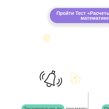
Пройти Тест «Расчет
математике
Тестирование по
предмету
П