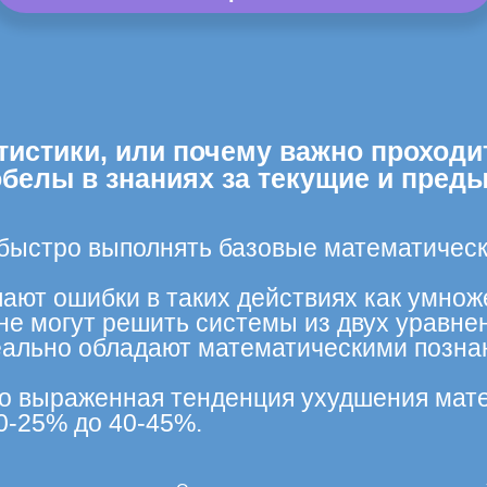
тистики, или почему важно проходи
обелы в знаниях за текущие и пред
 быстро выполнять базовые математическ
ают ошибки в таких действиях как умнож
не могут решить системы из двух уравне
ально обладают математическими познан
тко выраженная тенденция ухудшения мате
0-25% до 40-45%.