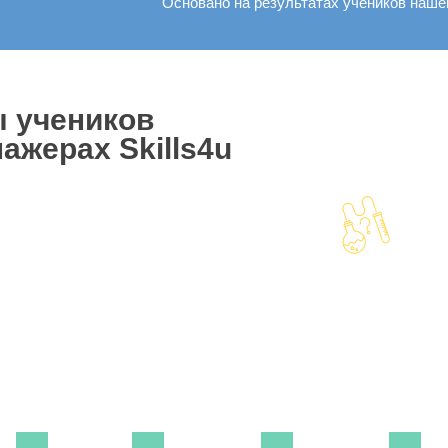
Основано на результатах учеников наш
ы учеников
ажерах Skills4u