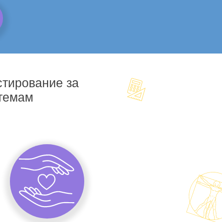
стирование за
 темам