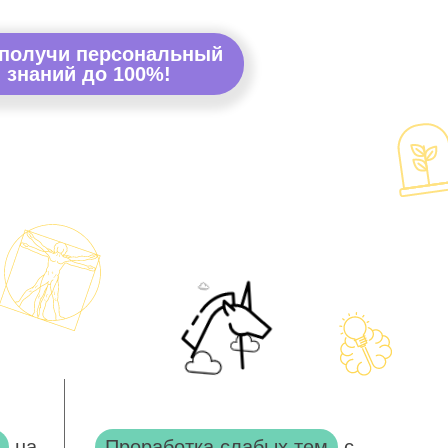
 получи персональный
 знаний до 100%!
на
Проработка слабых тем
с