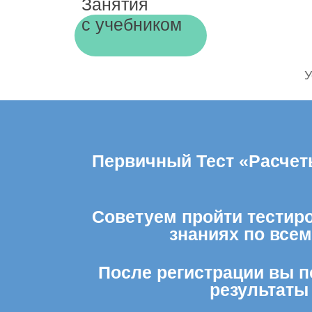
Занятия
с учебником
У
Первичный Тест «Расчет
Советуем пройти тестиро
знаниях по все
После регистрации вы п
результаты