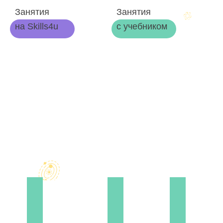
Занятия
Занятия
на Skills4u
с учебником