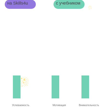
на Skills4u
с учебником
Успеваемость
Мотивация
Внимательность