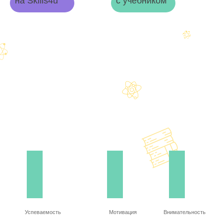
на Skills4u
с учебником
Успеваемость
Мотивация
Внимательность