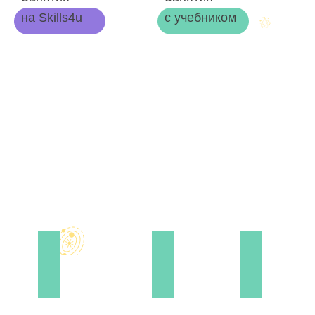
на Skills4u
с учебником