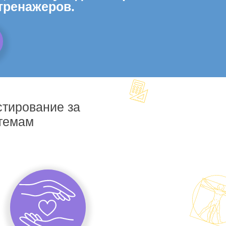
тренажеров.
стирование за
 темам