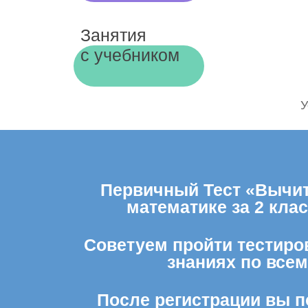
Занятия
с учебником
У
Первичный Тест «Вычита
математике за 2 кла
Советуем пройти тестиров
знаниях по все
После регистрации вы п