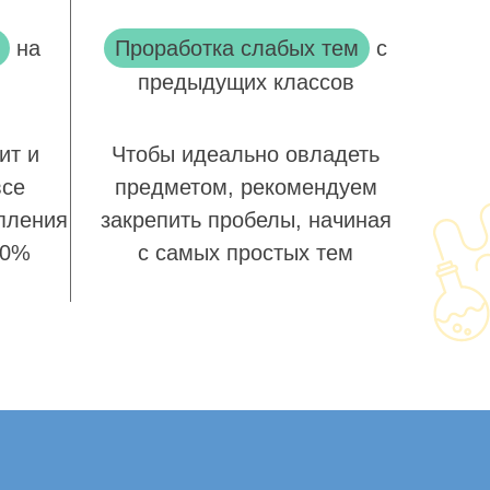
на
Проработка слабых тем
с
предыдущих классов
ит и
Чтобы идеально овладеть
все
предметом, рекомендуем
пления
закрепить пробелы, начиная
00%
с самых простых тем