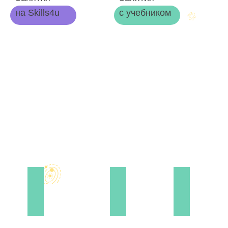
на Skills4u
с учебником