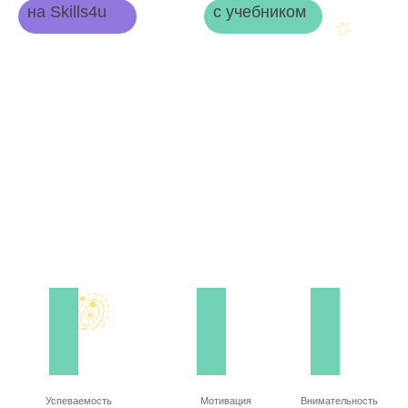
на Skills4u
с учебником
Успеваемость
Мотивация
Внимательность