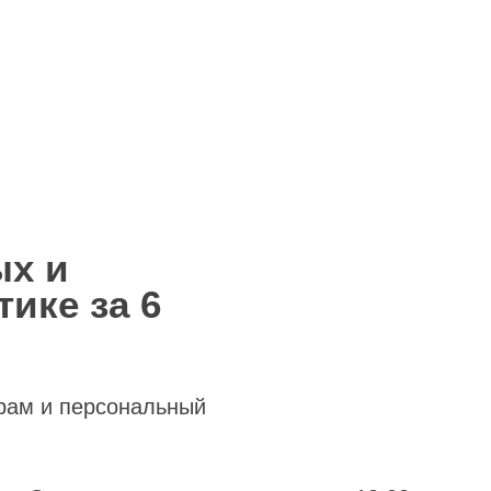
ых и
ике за 6
рам и персональный