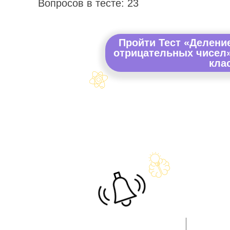
Вопросов в тесте: 23
Пройти Тест «Делени
отрицательных чисел»
кла