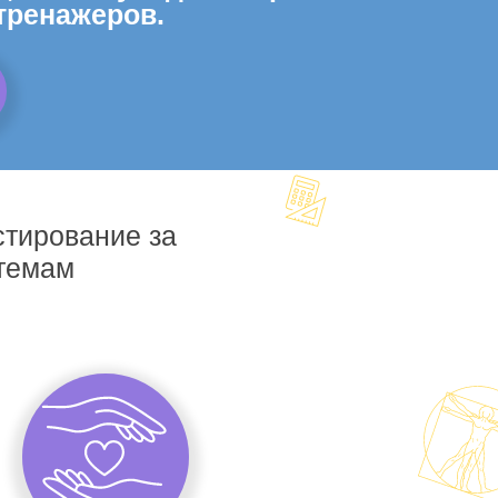
тренажеров.
стирование за
 темам