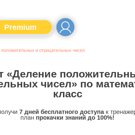
Premium
 положительных и отрицательных чисел
т «Деление положительн
ельных чисел» по математ
класс
 получи
7 дней бесплатного доступа
к тренаже
план
прокачки знаний до 100%!