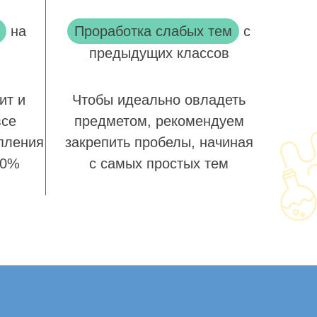
на
Проработка слабых тем
с
предыдущих классов
ит и
Чтобы идеально овладеть
все
предметом, рекомендуем
пления
закрепить пробелы, начиная
00%
с самых простых тем