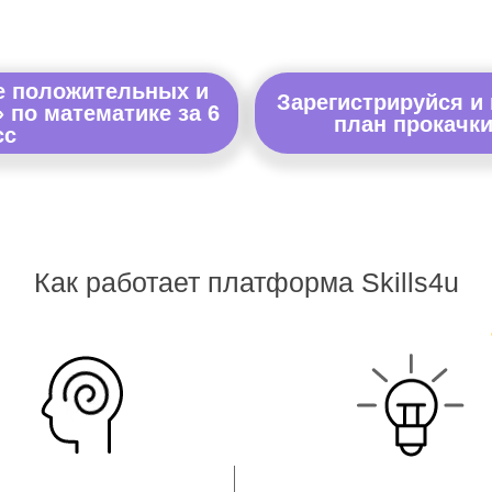
е положительных и
Зарегистрируйся и
 по математике за 6
план прокачки
сс
Как работает платформа Skills4u