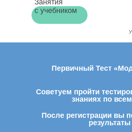
Занятия
с учебником
У
Первичный Тест «Моду
Советуем пройти тестиров
знаниях по все
После регистрации вы п
результаты