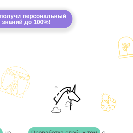
 получи персональный
 знаний до 100%!
на
Проработка слабых тем
с