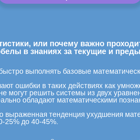
тистики, или почему важно проходи
обелы в знаниях за текущие и пред
 быстро выполнять базовые математическ
ают ошибки в таких действиях как умнож
не могут решить системы из двух уравне
ально обладают математическими познан
тко выраженная тенденция ухудшения мате
0-25% до 40-45%.