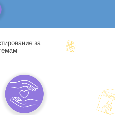
стирование за
 темам