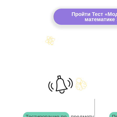
Пройти Тест «Мо
математике 
Тестирование по
предмету
П