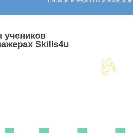
Основано на результатах учеников наш
ы учеников
ажерах Skills4u