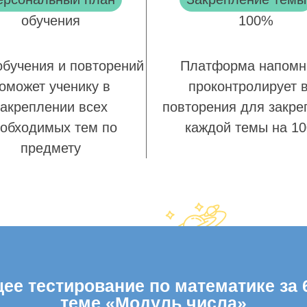
обучения
100%
обучения и повторений
Платформа напомн
оможет ученику в
проконтролирует 
закреплении всех
повторения для закре
обходимых тем по
каждой темы на 1
предмету
е тестирование по математике за 6
теме «Модуль числа»