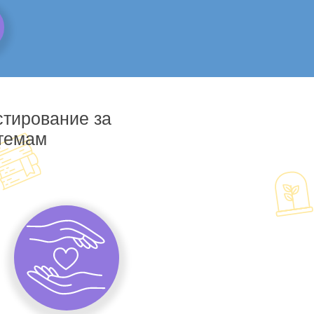
стирование за
 темам