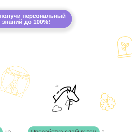
 получи персональный
 знаний до 100%!
на
Проработка слабых тем
с