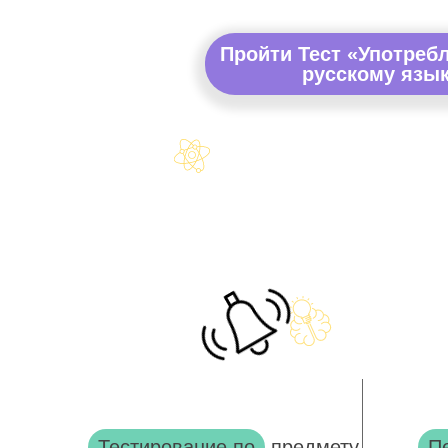
Пройти Тест «Употреб
русскому язык
Тестирование по
предмету
П