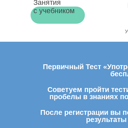
Занятия
с учебником
У
Первичный Тест «Употр
бесп
Советуем пройти тести
пробелы в знаниях п
После регистрации вы п
результаты