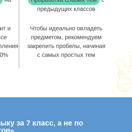
предыдущих классов
ит и
Чтобы идеально овладеть
все
предметом, рекомендуем
пления
закрепить пробелы, начиная
00%
с самых простых тем
ку за 7 класс, а не по
гов»