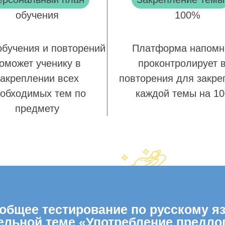
обучения
100%
обучения и повторений
Платформа напомн
оможет ученику в
проконтролирует 
закреплении всех
повторения для закре
обходимых тем по
каждой темы на 1
предмету
бщее тестирование по русскому язы
ельной теме «Употребление предло